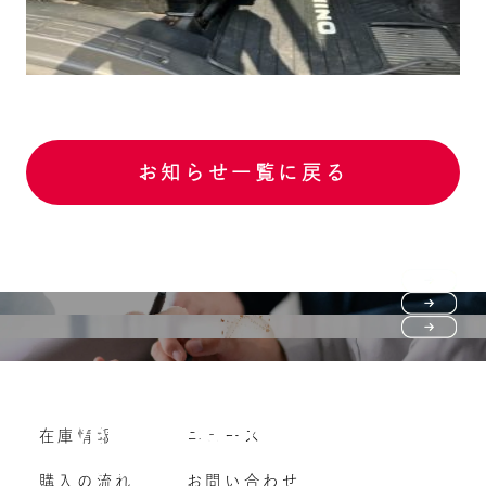
お知らせ一覧に戻る
Purchase flow
FAQ
購入の流れ
Vehicle purchase
在庫情報
ニュース
よくいただくご質問
車両買い取り
購入の流れ
お問い合わせ