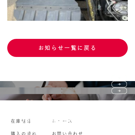
お知らせ一覧に戻る
Purchase flow
FAQ
購入の流れ
Vehicle purchase
在庫情報
ニュース
よくいただくご質問
車両買い取り
購入の流れ
お問い合わせ